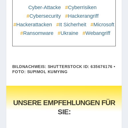
Cyber-Attacke
#
Cyberrisiken
#
Cybersecurity
#
Hackerangriff
#
Hackerattacken
#
It Sicherheit
#
Microsoft
#
Ransomware
#
Ukraine
#
Webangriff
BILDNACHWEIS: SHUTTERSTOCK ID: 635676176 •
FOTO: SUPIMOL KUMYING
UNSERE EMPFEHLUNGEN FÜR
SIE: