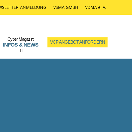
WSLETTER-ANMELDUNG
VSMA GMBH
VDMA e. V.
Cyber Magazin:
VCP ANGEBOT ANFORDERN
INFOS & NEWS
SCHNELLE
HILFE IM
ERNSTFALL?
Die VDMA Cyber-Police kommt