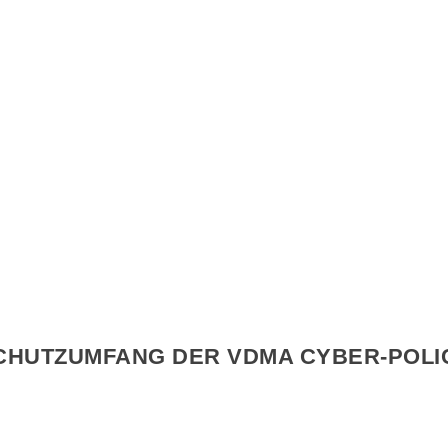
Cyber-Police. Die Cyberversicherung für den Maschinen- und Anla
omeoffice umfassend ab. Ohne versteckte Ausschlüsse oder zusätzli
CHUTZUMFANG DER VDMA CYBER-POLI