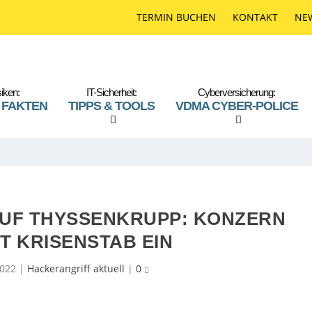
TERMIN BUCHEN
KONTAKT
NE
iken:
IT-Sicherheit:
Cyberversicherung:
 FAKTEN
TIPPS & TOOLS
VDMA CYBER-POLICE
UF THYSSENKRUPP: KONZERN
T KRISENSTAB EIN
2022
|
Hackerangriff aktuell
|
0