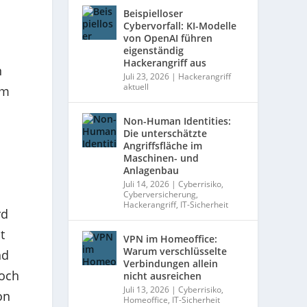
Beispielloser
Cybervorfall: KI-Modelle
von OpenAI führen
eigenständig
Hackerangriff aus
n
Juli 23, 2026
|
Hackerangriff
aktuell
am
Non-Human Identities:
Die unterschätzte
Angriffsfläche im
Maschinen- und
Anlagenbau
Juli 14, 2026
|
Cyberrisiko
,
Cyberversicherung
,
Hackerangriff
,
IT-Sicherheit
rd
t
VPN im Homeoffice:
Warum verschlüsselte
nd
Verbindungen allein
noch
nicht ausreichen
Juli 13, 2026
|
Cyberrisiko
,
on
Homeoffice
,
IT-Sicherheit