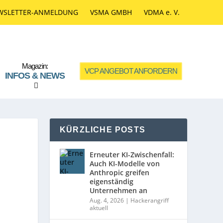
WSLETTER-ANMELDUNG
VSMA GMBH
VDMA e. V.
Magazin:
VCP ANGEBOT ANFORDERN
INFOS & NEWS
KÜRZLICHE POSTS
Erneuter KI-Zwischenfall:
Auch KI-Modelle von
Anthropic greifen
eigenständig
Unternehmen an
Aug. 4, 2026
|
Hackerangriff
aktuell