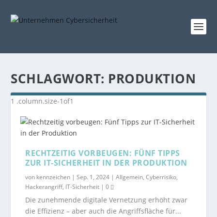
SCHLAGWORT:
PRODUKTION
RECHTZEITIG VORBEUGEN: FÜNF TIPPS
ZUR IT-SICHERHEIT IN DER PRODUKTION
von
kennzeichen
|
Sep. 1, 2024
|
Allgemein
,
Cyberrisiko
,
Hackerangriff
,
IT-Sicherheit
|
0
Die zunehmende digitale Vernetzung erhöht zwar
die Effizienz – aber auch die Angriffsfläche für...