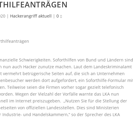
THILFEANTRÄGEN
020
|
Hackerangriff aktuell
|
0
inanzielle Schwierigkeiten. Soforthilfen von Bund und Ländern sin
 sich nun auch Hacker zunutze machen. Laut dem Landeskriminalamt
 vermehrt betrügerische Seiten auf, die sich an Unternehmen
itenbesucher werden dort aufgefordert, ein Soforthilfe-Formular mi
. Teilweise seien die Firmen vorher sogar gezielt telefonisch
worden. Wegen der Vielzahl der Vorfälle warnte das LKA nun
ell im Internet preiszugeben. „Nutzen Sie für die Stellung der
netseiten von offiziellen Landesstellen. Dies sind Ministerien
 Industrie- und Handelskammern,“ so der Sprecher des LKA