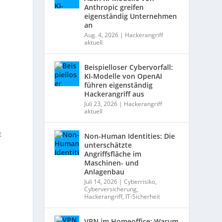
Anthropic greifen
eigenständig Unternehmen
an
Aug. 4, 2026
|
Hackerangriff
aktuell
Beispielloser Cybervorfall:
KI-Modelle von OpenAI
führen eigenständig
Hackerangriff aus
d
Juli 23, 2026
|
Hackerangriff
aktuell
t
Non-Human Identities: Die
unterschätzte
Angriffsfläche im
Maschinen- und
Anlagenbau
Juli 14, 2026
|
Cyberrisiko
,
Cyberversicherung
,
Hackerangriff
,
IT-Sicherheit
VPN im Homeoffice: Warum