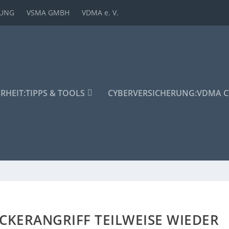
DUNG
VSMA GMBH
VDMA e. V.
ERHEIT:
TIPPS & TOOLS
CYBERVERSICHERUNG:
VDMA C
CKERANGRIFF TEILWEISE WIEDER O