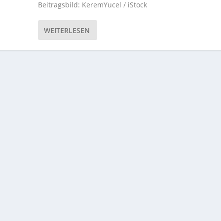
Beitragsbild: KeremYucel / iStock
WEITERLESEN