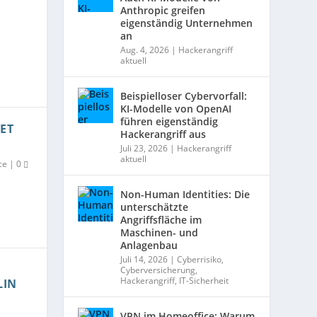
Anthropic greifen
eigenständig Unternehmen
an
Aug. 4, 2026
|
Hackerangriff
aktuell
Beispielloser Cybervorfall:
KI-Modelle von OpenAI
führen eigenständig
ET
Hackerangriff aus
Juli 23, 2026
|
Hackerangriff
aktuell
ce
|
0
Non-Human Identities: Die
unterschätzte
Angriffsfläche im
Maschinen- und
Anlagenbau
Juli 14, 2026
|
Cyberrisiko
,
Cyberversicherung
,
Hackerangriff
,
IT-Sicherheit
LIN
VPN im Homeoffice: Warum