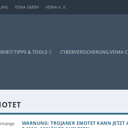
DUNG
VSMA GMBH
VDMA e. V.
ERHEIT:
TIPPS & TOOLS
CYBERVERSICHERUNG:
VDMA C
MOTET
WARNUNG: TROJANER EMOTET KANN JETZT 