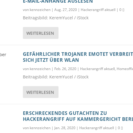
E-MAIL-ANHÄNGE AUSLESEN
von
kennzeichen
|
Aug. 27, 2020
|
Hackerangriff aktuell
|
0
Beitragsbild: KeremYucel / iStock
WEITERLESEN
GEFÄHRLICHER TROJANER EMOTET VERBREIT
SICH JETZT ÜBER WLAN
von
kennzeichen
|
Feb. 26, 2020
|
Hackerangriff aktuell
,
Homeoffi
Beitragsbild: KeremYucel / iStock
WEITERLESEN
ERSCHRECKENDES GUTACHTEN ZU
HACKERANGRIFF AUF KAMMERGERICHT BER
von
kennzeichen
|
Jan. 28, 2020
|
Hackerangriff aktuell
|
0