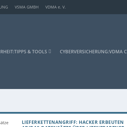
DUNG
VSMA GMBH
VDMA e. V.
ERHEIT:
TIPPS & TOOLS
CYBERVERSICHERUNG:
VDMA C
LIEFERKETTENANGRIFF: HACKER ERBEUTEN