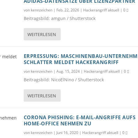
ADIDAS-DATENSÄTZE ÜBER LIZENZPARTNER
von
kennzeichen
|
Feb. 22, 2026
|
Hackerangriff aktuell
|
0
Beitragsbild: amgun / Shutterstock
WEITERLESEN
ERPRESSUNG: MASCHINENBAU-UNTERNEHM
SCHLATTER MELDET HACKERANGRIFF
von
kennzeichen
|
Aug. 15, 2024
|
Hackerangriff aktuell
|
0
Beitragsbild: NicoElNino / Shutterstock
WEITERLESEN
CORONA PHISHING: E-MAIL-ANGRIFFE AUFS
HOME-OFFICE NEHMEN ZU
von
kennzeichen
|
Juni 16, 2020
|
Hackerangriff aktuell
|
0