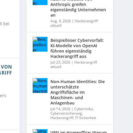
Anthropic greifen
eigenständig Unternehmen
an
Aug. 4, 2026
|
Hackerangriff
l bei
aktuell
Beispielloser Cybervorfall:
KI-Modelle von OpenAI
führen eigenständig
Hackerangriff aus
Juli 23, 2026
|
Hackerangriff
E VON
aktuell
RIFF
Non-Human Identities: Die
unterschätzte
Angriffsfläche im
ers
Maschinen- und
Anlagenbau
Juli 14, 2026
|
Cyberrisiko
,
Cyberversicherung
,
Hackerangriff
,
IT-Sicherheit
VPN im Homeoffice: Warum