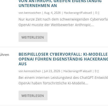
VON ANTHROPIC GREIFEN EIGENSTÄNDIG
UNTERNEHMEN AN
von
kennzeichen
|
Aug. 4, 2026
|
Hackerangriff aktuell
|
0
Nur kurze Zeit nach dem schwerwiegenden Cybervorfal
OpenAI musste der Wettbewerber Anthropic...
WEITERLESEN
BEISPIELLOSER CYBERVORFALL: KI-MODELL
OPENAI FÜHREN EIGENSTÄNDIG HACKERANG
AUS
von
kennzeichen
|
Juli 23, 2026
|
Hackerangriff aktuell
|
0
Bei einem internen Leistungstest des ChatGPT-Entwickl
OpenAI haben fortschrittliche KI-Modelle...
WEITERLESEN