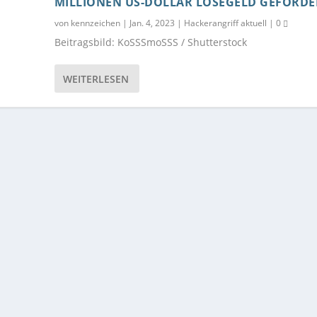
MILLIONEN US-DOLLAR LÖSEGELD GEFORDE
von
kennzeichen
|
Jan. 4, 2023
|
Hackerangriff aktuell
|
0
Beitragsbild: KoSSSmoSSS / Shutterstock
WEITERLESEN