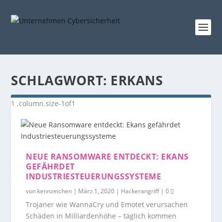
SCHLAGWORT:
ERKANS
NEUE RANSOMWARE ENTDECKT: EKANS
GEFÄHRDET
INDUSTRIESTEUERUNGSSYSTEME
von
kennzeichen
|
März 1, 2020
|
Hackerangriff
|
0
Trojaner wie WannaCry und Emotet verursachen
Schäden in Milliardenhöhe – täglich kommen