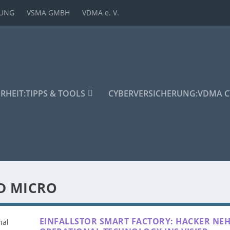
DUNG
VSMA GMBH
VDMA e. V.
ERHEIT:
TIPPS & TOOLS
CYBERVERSICHERUNG:
VDMA C
D MICRO
EINFALLSTOR SMART FACTORY: HACKER NE