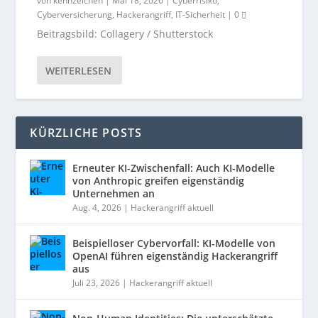
von
kennzeichen
|
Mai 18, 2026
|
Cyberrisiko
,
Cyberversicherung
,
Hackerangriff
,
IT-Sicherheit
|
0
Beitragsbild: Collagery / Shutterstock
WEITERLESEN
KÜRZLICHE POSTS
Erneuter KI-Zwischenfall: Auch KI-Modelle
von Anthropic greifen eigenständig
Unternehmen an
Aug. 4, 2026
|
Hackerangriff aktuell
Beispielloser Cybervorfall: KI-Modelle von
OpenAI führen eigenständig Hackerangriff
aus
Juli 23, 2026
|
Hackerangriff aktuell