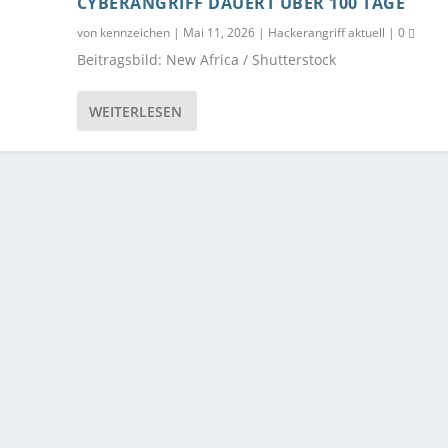
CYBERANGRIFF DAUERT ÜBER 100 TAGE
von
kennzeichen
|
Mai 11, 2026
|
Hackerangriff aktuell
|
0
Beitragsbild: New Africa / Shutterstock
WEITERLESEN