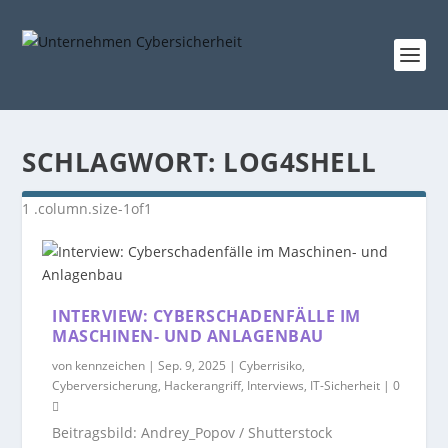
SCHLAGWORT:
LOG4SHELL
INTERVIEW: CYBERSCHADENFÄLLE IM
MASCHINEN- UND ANLAGENBAU
von
kennzeichen
|
Sep. 9, 2025
|
Cyberrisiko
,
Cyberversicherung
,
Hackerangriff
,
Interviews
,
IT-Sicherheit
|
0
Beitragsbild: Andrey_Popov / Shutterstock